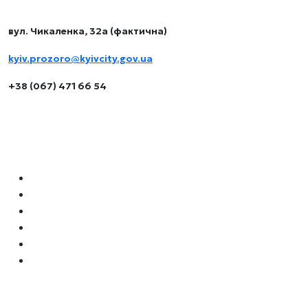
Контакти
вул. Чикаленка, 32а (фактична)
kyiv.prozoro@kyivcity.gov.ua
+38 (067) 471 66 54
Навігація
Як орендувати місце для бізнесу
Локації для бізнесу
Архітипи
Літні майданчики
Наші аукціони
Нормативні документи
Соцмережі