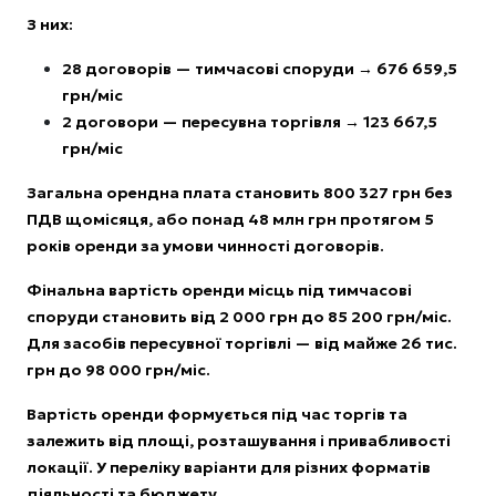
З них:
28 договорів — тимчасові споруди → 676 659,5
грн/міс
2 договори — пересувна торгівля → 123 667,5
грн/міс
Загальна орендна плата становить 800 327 грн без
ПДВ щомісяця, або понад 48 млн грн протягом 5
років оренди за умови чинності договорів.
Фінальна вартість оренди місць під тимчасові
споруди становить від 2 000 грн до 85 200 грн/міс.
Для засобів пересувної торгівлі — від майже 26 тис.
грн до 98 000 грн/міс.
Вартість оренди формується під час торгів та
залежить від площі, розташування і привабливості
локації. У переліку варіанти для різних форматів
діяльності та бюджету.