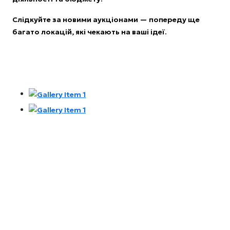
Слідкуйте за новими аукціонами — попереду ще
багато локацій, які чекають на ваші ідеї.
Комунальне підприємство виконавчого органу
Київської міської ради (Київської міської державної
адміністрації) «КИЇВ.ПРОЗОРО»