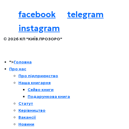
facebook
telegram
instagram
© 2026 КП "КИЇВ.ПРОЗОРО"
">
Головна
Про нас
Про підприємство
Наша книгарня
Сяйво книги
Подарункова книга
Статут
Керівництво
Вакансії
Новини