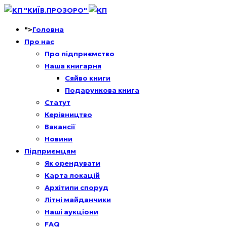
">
Головна
Про нас
Про підприємство
Наша книгарня
Сяйво книги
Подарункова книга
Статут
Керівництво
Вакансії
Новини
Підприємцям
Як орендувати
Карта локацій
Архітипи споруд
Літні майданчики
Наші аукціони
FAQ