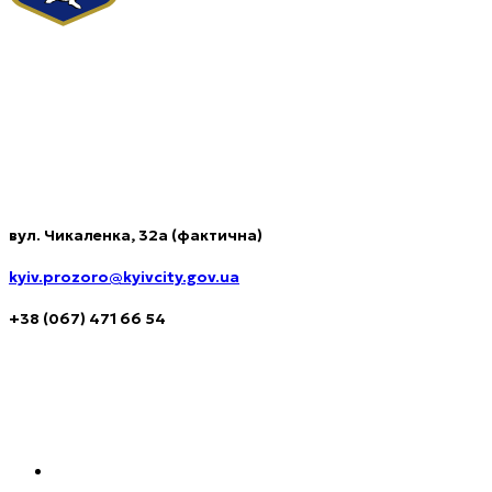
Комунальне підприємство виконавчого органу Київської
міської ради (Київської міської державної адміністрації)
«КИЇВ.ПРОЗОРО»
Контакти
вул. Чикаленка, 32а (фактична)
kyiv.prozoro@kyivcity.gov.ua
+38 (067) 471 66 54
Навігація
Як орендувати місце для бізнесу