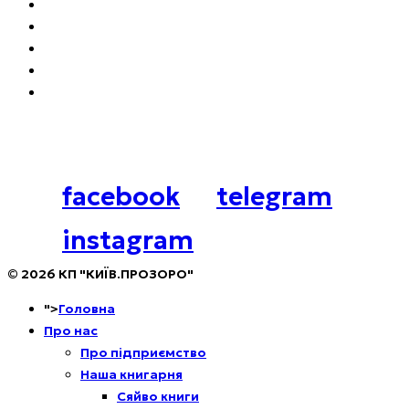
Локації для бізнесу
Архітипи
Літні майданчики
Наші аукціони
Нормативні документи
Соцмережі
facebook
telegram
instagram
© 2026 КП "КИЇВ.ПРОЗОРО"
">
Головна
Про нас
Про підприємство
Наша книгарня
Сяйво книги