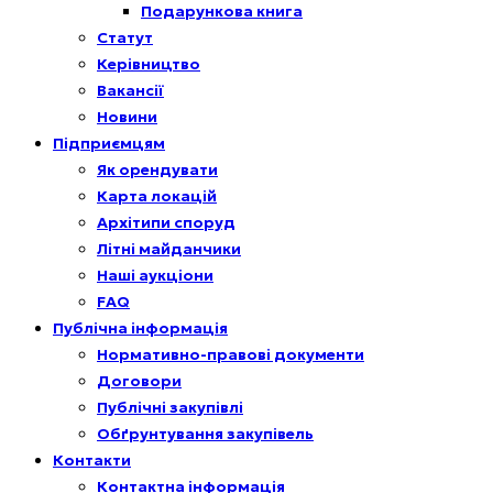
Подарункова книга
Статут
Керівництво
Вакансії
Новини
Підприємцям
Як орендувати
Карта локацій
Архітипи споруд
Літні майданчики
Наші аукціони
FAQ
Публічна інформація
Нормативно-правові документи
Договори
Публічні закупівлі
Обґрунтування закупівель
Контакти
Контактна інформація